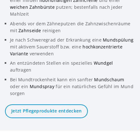
einer milden
fluoridhaltigen Zahncreme
und einer
weichen Zahnbürste
putzen; bestenfalls nach jeder
Mahlzeit
Abends vor dem Zähneputzen die Zahnzwischenräume
mit
Zahnseide
reinigen
Je nach Schweregrad der Erkrankung eine
Mundspülung
mit aktivem Sauerstoff bzw. eine
hochkonzentrierte
Variante
verwenden
An entzündeten Stellen ein spezielles
Wundgel
auftragen
Bei Mundtrockenheit kann ein sanfter
Mundschaum
oder ein
Mundspray
für ein natürliches Gefühl im Mund
sorgen
Jetzt Pflegeprodukte entdecken