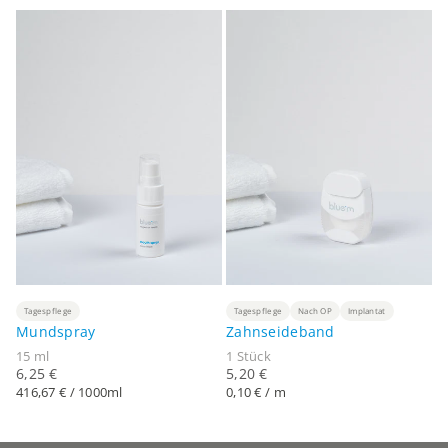
Tagespflege
Tagespflege
Nach OP
Implantat
Mundspray
Zahnseideband
15 ml
1 Stück
Angebot
Angebot
6,25 €
5,20 €
416,67 € / 1000ml
0,10 € / m