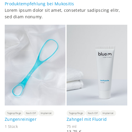
Produktempfehlung bei Mukositis
Lorem ipsum dolor sit amet, consetetur sadipscing elitr,
sed diam nonumy.
Tagespflege
Nach OP
Implantat
Tagespflege
Nach OP
Implantat
Zungenreiniger
Zahngel mit Fluorid
1 Stück
75 ml
Angebot
13,75 €