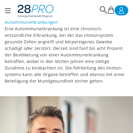
Zum Inhalt springen
28PRO
Suche öffnen
Warenkorb ö
Navigationsmenü öffnen
Autoimmunerkrankungen
Eine Auto­immun­erkrankung ist eine chronisch-
entzündliche Erkrankung, bei der das Immunsystem
gesunde Zellen angreift und körpereigenes Gewebe
schädigt oder zerstört. Derzeit sind fünf bis acht Prozent
der Bevölkerung von einer Auto­immun­erkrankung
betroffen, wobei in den letzten Jahren eine stetige
Zunahme zu beobachten ist. Die Fehlleitung des Immun­
systems kann alle Organe betreffen und ebenso mit einer
Beteiligung der Mund­gesundheit einher gehen.