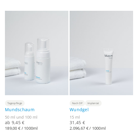
Tagespflege
Nach OP
Implantat
Mundschaum
Wundgel
50 ml und 100 ml
15 ml
Angebot
Angebot
ab 9,45 €
31,45 €
189,00 € / 1000ml
2.096,67 € / 1000ml