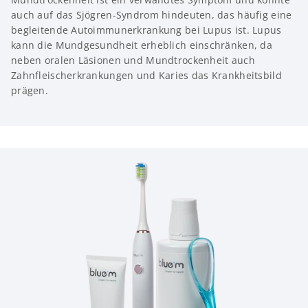
auch auf das Sjögren-Syndrom hindeuten, das häufig eine
begleitende Autoimmunerkrankung bei Lupus ist. Lupus
kann die Mundgesundheit erheblich einschränken, da
neben oralen Läsionen und Mundtrockenheit auch
Zahnfleischerkrankungen und Karies das Krankheitsbild
prägen.
Zahnärztliche Kontrolle und Professionelle Zahnreinigung
Nutzen Sie unseren
kostenlosen Erinnerungsservice
und
stellen Sie den 28
PRO
-Timer für Ihre Zahnarztbesuche.
Noch bequemer geht das in der
28
PRO
-App
!