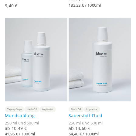
Angebot
183,33 € / 1000ml
9,40 €
Tagespflege
Nach OP
Implantat
Nach OP
Implantat
Mundspülung
Sauerstoff-Fluid
250 ml und 500 ml
250 ml und 500 ml
Angebot
Angebot
ab 10,49 €
ab 13,60 €
41,96 € / 1000ml
54,40 € / 1000ml